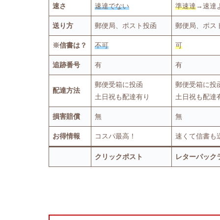
速さ
速達でない
準速達
→速達
送り方
郵便局、ポスト投函
郵便局、ポス
※信書は？
不可
可
追跡番号
有
有
郵便受箱に投函
郵便受箱に投
配達方法
土日祝も配達有り
土日祝も配達
損害賠償
無
無
お得情報
コスパ最高！
速くて信書も
クリックポスト
レターパック