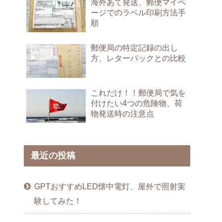
海外あて発送、郵便マイペ
ージでのラベル印刷方法手
順
郵便局の特定記録の出し
方、レターパックとの比較
これだけ！！郵便局で気を
付けたい4つの危険物、荷
物発送時の注意点
最近の投稿
GPTおすすめLED懐中電灯、屋外で照射実
験してみた！