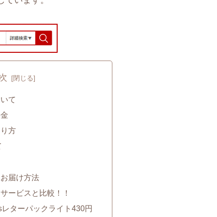
しています。
次
ついて
料金
送り方
て
＆お届け方法
送サービスと比較！！
sレターパックライト430円