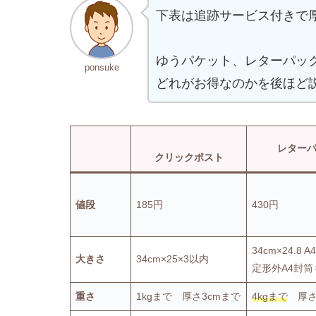
下表は追跡サービス付きで厚
ゆうパケット、レターパッ
ponsuke
どれがお得なのかを後ほど
レター
クリックポスト
値段
185円
430円
34cm×24.8 
大きさ
34cm×25×3以内
定形外A4封筒
重さ
1kgまで 厚さ3cmまで
4kgまで
厚さ