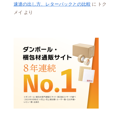
速達の出し方、レターパックとの比較
に
トク
メイ
より