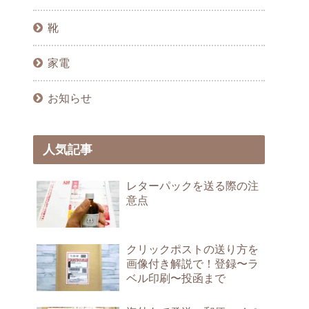
靴
家電
お知らせ
人気記事
レターパックを送る際の注
意点
クリックポストの送り方を
画像付き解説で！登録〜ラ
ベル印刷〜投函まで