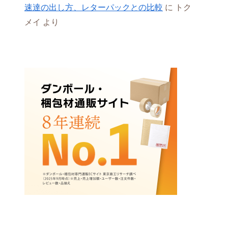
速達の出し方、レターパックとの比較
に
トク
メイ
より