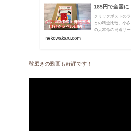
185円で全国
クリックポストのラ
との料金比較。小さ
の大本命の発送サー
nekowakaru.com
靴磨きの動画も好評です！