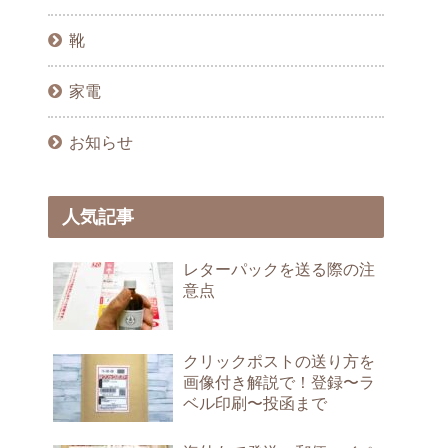
靴
家電
お知らせ
人気記事
レターパックを送る際の注
意点
クリックポストの送り方を
画像付き解説で！登録〜ラ
ベル印刷〜投函まで