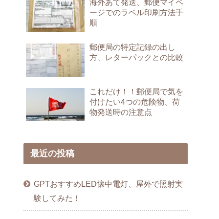
海外あて発送、郵便マイペ
ージでのラベル印刷方法手
順
郵便局の特定記録の出し
方、レターパックとの比較
これだけ！！郵便局で気を
付けたい4つの危険物、荷
物発送時の注意点
最近の投稿
GPTおすすめLED懐中電灯、屋外で照射実
験してみた！