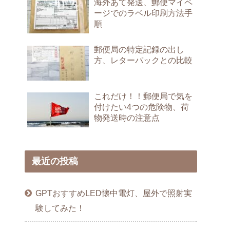
海外あて発送、郵便マイペ
ージでのラベル印刷方法手
順
郵便局の特定記録の出し
方、レターパックとの比較
これだけ！！郵便局で気を
付けたい4つの危険物、荷
物発送時の注意点
最近の投稿
GPTおすすめLED懐中電灯、屋外で照射実
験してみた！