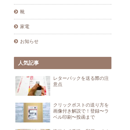
靴
家電
お知らせ
人気記事
レターパックを送る際の注
意点
クリックポストの送り方を
画像付き解説で！登録〜ラ
ベル印刷〜投函まで