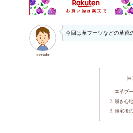
今回は革ブーツなどの革靴
ponsuke
目
本革ブ
履き心
帰宅後