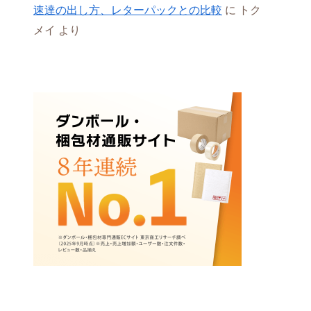
速達の出し方、レターパックとの比較
に
トク
メイ
より